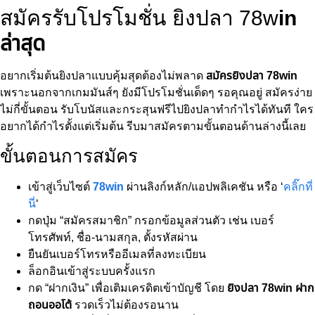
สมัครรับโปรโมชั่น ยิงปลา 78w
in
ล่าสุด
อยากเริ่มต้นยิงปลาแบบคุ้มสุดต้องไม่พลาด
สมัครยิงปลา 78win
เพราะนอกจากเกมมันส์ๆ ยังมีโปรโมชั่นเด็ดๆ รอคุณอยู่ สมัครง่าย
ไม่กี่ขั้นตอน รับโบนัสและกระสุนฟรีไปยิงปลาทำกำไรได้ทันที ใคร
อยากได้กำไรตั้งแต่เริ่มต้น รีบมาสมัครตามขั้นตอนด้านล่างนี้เลย
ขั้นตอนการสมัคร
เข้าสู่เว็บไซต์
78win
ผ่านลิงก์หลัก/แอปพลิเคชัน หรือ ‘
คลิ๊กที่
นี่
‘
กดปุ่ม “สมัครสมาชิก” กรอกข้อมูลส่วนตัว เช่น เบอร์
โทรศัพท์, ชื่อ-นามสกุล, ตั้งรหัสผ่าน
ยืนยันเบอร์โทรหรืออีเมลที่ลงทะเบียน
ล็อกอินเข้าสู่ระบบครั้งแรก
กด “ฝากเงิน” เพื่อเติมเครดิตเข้าบัญชี โดย
ยิงปลา
78win
ฝาก
ถอนออโต้
รวดเร็วไม่ต้องรอนาน