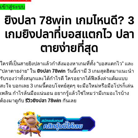
เข้าสู่ระบบ
ยิงปลา 78win เกมไหนดี? 3
เกมยิงปลาที่บอสแตกไว ปลา
ตายง่ายที่สุด
ใครที่เป็นสายยิงปลาแล้วกำลังมองหาเกมที่ทั้ง “บอสแตกไว” และ
“ปลาตายง่าย” ใน
ยิงปลา 78win
วันนี้เรามี 3 เกมสุดฮิตมาแนะนำ
รับรองว่าทั้งสนุกและได้กำไรดี ใครอยากได้ฟีลลิ่งล่าแต้มแบบ
สะใจ บอกเลย 3 เกมนี้ตอบโจทย์สุดๆ จะมือใหม่หรือมือโปรก็เล่น
เพลิน กำไรล้นมือแน่นอน อยากรู้แล้วใช่ไหมว่ามีเกมอะไรบ้าง
ต้องมาดูกับ
รีวิวยิงปลา 78win
กันเลย