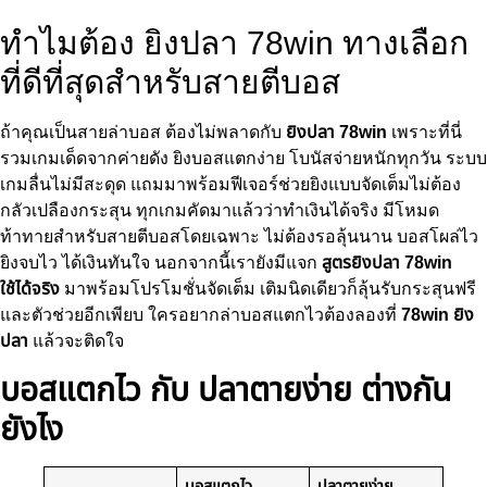
ทำไมต้อง ยิงปลา 78win ทางเลือก
ที่ดีที่สุดสำหรับสายตีบอส
ถ้าคุณเป็นสายล่าบอส ต้องไม่พลาดกับ
ยิงปลา 78win
เพราะที่นี่
รวมเกมเด็ดจากค่ายดัง ยิงบอสแตกง่าย โบนัสจ่ายหนักทุกวัน ระบบ
เกมลื่นไม่มีสะดุด แถมมาพร้อมฟีเจอร์ช่วยยิงแบบจัดเต็มไม่ต้อง
กลัวเปลืองกระสุน ทุกเกมคัดมาแล้วว่าทำเงินได้จริง มีโหมด
ท้าทายสำหรับสายตีบอสโดยเฉพาะ ไม่ต้องรอลุ้นนาน บอสโผล่ไว
ยิงจบไว ได้เงินทันใจ นอกจากนี้เรายังมีแจก
สูตรยิงปลา 78win
ใช้ได้จริง
มาพร้อมโปรโมชั่นจัดเต็ม เติมนิดเดียวก็ลุ้นรับกระสุนฟรี
และตัวช่วยอีกเพียบ ใครอยากล่าบอสแตกไวต้องลองที่
78win ยิง
ปลา
แล้วจะติดใจ
บอสแตกไว กับ ปลาตายง่าย ต่างกัน
ยังไง
บอสแตกไว
ปลาตายง่าย