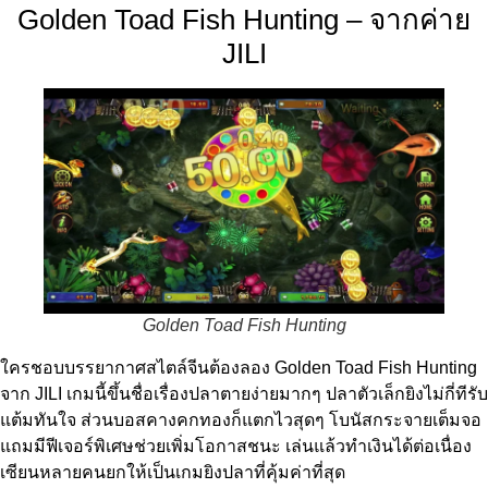
Golden Toad Fish Hunting – จากค่าย
JILI
Golden Toad Fish Hunting
ใครชอบบรรยากาศสไตล์จีนต้องลอง Golden Toad Fish Hunting
จาก JILI เกมนี้ขึ้นชื่อเรื่องปลาตายง่ายมากๆ ปลาตัวเล็กยิงไม่กี่ทีรับ
แต้มทันใจ ส่วนบอสคางคกทองก็แตกไวสุดๆ โบนัสกระจายเต็มจอ
แถมมีฟีเจอร์พิเศษช่วยเพิ่มโอกาสชนะ เล่นแล้วทำเงินได้ต่อเนื่อง
เซียนหลายคนยกให้เป็นเกมยิงปลาที่คุ้มค่าที่สุด