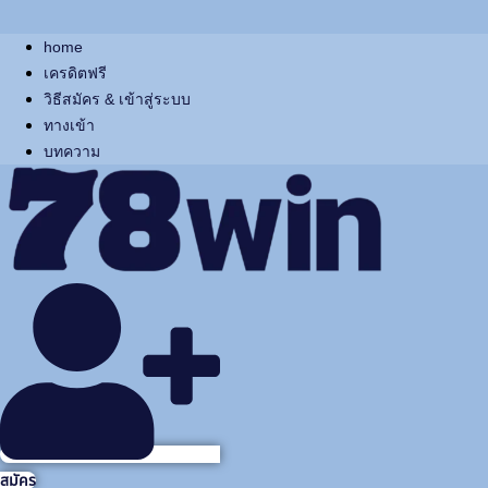
home
เครดิตฟรี
วิธีสมัคร & เข้าสู่ระบบ
ทางเข้า
บทความ
สมัคร