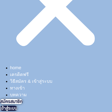
home
เครดิตฟรี
วิธีสมัคร & เข้าสู่ระบบ
ทางเข้า
บทความ
สมัครสมาชิก
เข้าสู่ระบบ