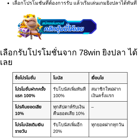
เลือกโปรโมชั่นที่ต้องการรับ แล้วเริ่มเล่นเกมยิงปลาได้ทันที
เลือกรับโปรโมชั่นจาก 78win ยิงปลา ได้
เลย
ชื่อโปรโมชั่น
โบนัส
เงื่อนไข
โปรโมชั่นฝากครั้ง
รับโบนัสเพิ่มทันที
สมาชิกใหม่ฝาก
แรก 100%
100%
เงินครั้งแรก
โปรคืนยอดเสีย
ทุกสัปดาห์รับเงิน
–
10%
คืนยอดเสีย 10%
โปรโบนัสเติมเงิน
รับโบนัสเพิ่มอีก
ทุกยอดฝากทุกวัน
รายวัน
20%