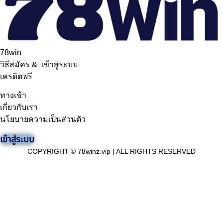
78win
วิธีสมัคร & เข้าสู่ระบบ
เครดิตฟรี
ทางเข้า
เกี่ยวกับเรา
นโยบายความเป็นส่วนตัว
เข้าสู่ระบบ
COPYRIGHT © 78winz.vip | ALL RIGHTS RESERVED