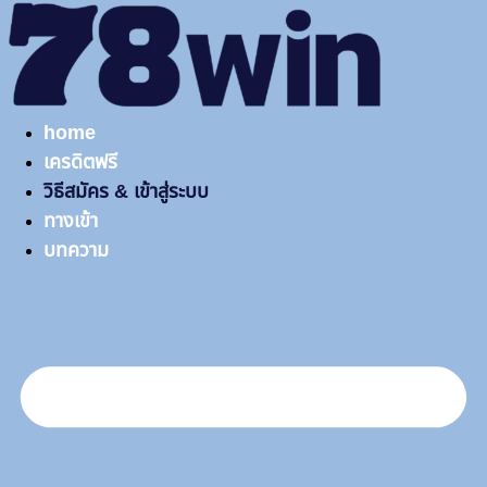
Skip
to
content
home
เครดิตฟรี
วิธีสมัคร & เข้าสู่ระบบ
ทางเข้า
บทความ