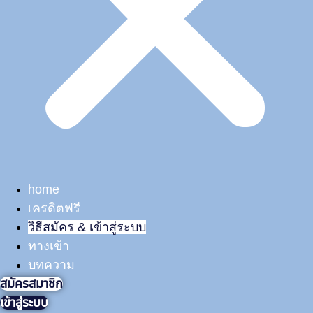
home
เครดิตฟรี
วิธีสมัคร & เข้าสู่ระบบ
ทางเข้า
บทความ
สมัครสมาชิก
เข้าสู่ระบบ