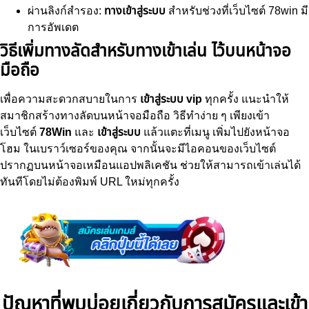
ผ่านลิงก์สำรอง:
ทางเข้าสู่ระบบ
สำหรับช่วงที่เว็บไซต์ 78win มี
การอัพเดต
วิธีเพิ่มทางลัดสำหรับทางเข้าเล่น ไว้บนหน้าจอ
มือถือ
เพื่อความสะดวกสบายในการ
เข้าสู่ระบบ
vip
ทุกครั้ง แนะนำให้
สมาชิกสร้างทางลัดบนหน้าจอมือถือ วิธีทำง่าย ๆ เพียงเข้า
เว็บไซต์
78Win
และ
เข้าสู่ระบบ
แล้วแตะที่เมนู เพิ่มไปยังหน้าจอ
โฮม ในเบราว์เซอร์ของคุณ จากนั้นจะมีไอคอนของเว็บไซต์
ปรากฏบนหน้าจอเหมือนแอปพลิเคชัน ช่วยให้สามารถเข้าเล่นได้
ทันทีโดยไม่ต้องพิมพ์ URL ใหม่ทุกครั้ง
ปัญหาที่พบบ่อยเกี่ยวกับการสมัครและเข้า