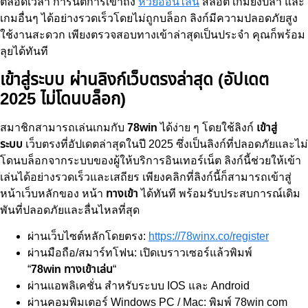
ตลอดเวลา การันตีการเข้าถึง
หวยออนไลน์
สล็อต เกมยิงปลา และ
เกมอื่นๆ ได้อย่างรวดเร็วโดยไม่ถูกบล็อก ลิงก์มีความปลอดภัยสูง
ใช้งานสะดวก เพียงตรวจสอบทางเข้าล่าสุดเป็นประจำ คุณก็พร้อม
ลุยได้ทันที
เข้าสู่ระบบ ผ่านลิงก์เว็บตรงล่าสุด (อัปเดต
2025 ไม่โดนบล็อก)
สมาชิกสามารถเล่นเกมกับ
78win
ได้ง่าย ๆ โดยใช้ลิงก์
เข้าสู่
ระบบ
เว็บตรงที่อัปเดตล่าสุดในปี 2025 ซึ่งเป็นลิงก์ที่ปลอดภัยและไม่
โดนบล็อกจากระบบของผู้ให้บริการอินเทอร์เน็ต ลิงก์นี้ช่วยให้เข้า
เล่นได้อย่างรวดเร็วและเสถียร เพียงคลิกที่ลิงก์นี้ก็สามารถเข้าสู่
หน้าเว็บหลักของ หน้า
ทางเข้า
ได้ทันที พร้อมรับประสบการณ์เดิม
พันที่ปลอดภัยและลื่นไหลที่สุด
ผ่านเว็บไซต์หลักโดยตรง:
https://78winx.co/register
ผ่านมือถือ/สมาร์ทโฟน: เปิดเบราวเซอร์แล้วพิมพ์
“
78win
ทางเข้าเล่น
“
ผ่านแอพลิเคชั่น สำหรับระบบ IOS และ Android
ผ่านคอมพิมเตอร์ Windows PC / Mac: พิมพ์ 78win com