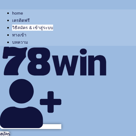
home
เครดิตฟรี
วิธีสมัคร & เข้าสู่ระบบ
ทางเข้า
บทความ
สมัคร