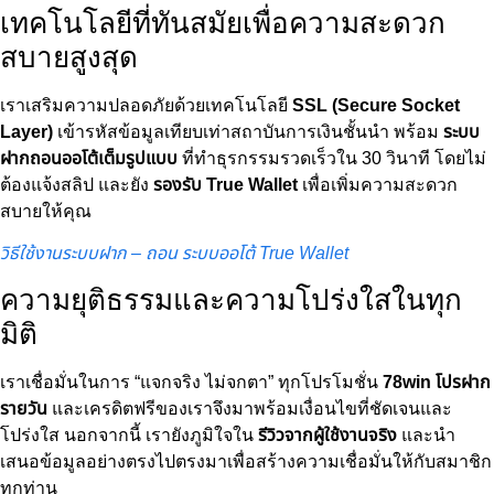
เทคโนโลยีที่ทันสมัยเพื่อความสะดวก
สบายสูงสุด
เราเสริมความปลอดภัยด้วยเทคโนโลยี
SSL (Secure Socket
Layer)
เข้ารหัสข้อมูลเทียบเท่าสถาบันการเงินชั้นนำ พร้อม
ระบบ
ฝากถอนออโต้เต็มรูปแบบ
ที่ทำธุรกรรมรวดเร็วใน 30 วินาที โดยไม่
ต้องแจ้งสลิป และยัง
รองรับ True Wallet
เพื่อเพิ่มความสะดวก
สบายให้คุณ
วิธีใช้งานระบบฝาก – ถอน ระบบออโต้ True Wallet
ความยุติธรรมและความโปร่งใสในทุก
มิติ
เราเชื่อมั่นในการ “แจกจริง ไม่จกตา” ทุกโปรโมชั่น
78win โปรฝาก
รายวัน
และเครดิตฟรีของเราจึงมาพร้อมเงื่อนไขที่ชัดเจนและ
โปร่งใส นอกจากนี้ เรายังภูมิใจใน
รีวิวจากผู้ใช้งานจริง
และนำ
เสนอข้อมูลอย่างตรงไปตรงมาเพื่อสร้างความเชื่อมั่นให้กับสมาชิก
ทุกท่าน