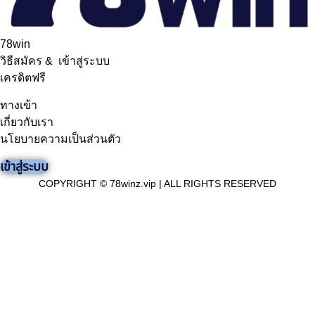
78win
วิธีสมัคร & เข้าสู่ระบบ
เครดิตฟรี
ทางเข้า
เกี่ยวกับเรา
นโยบายความเป็นส่วนตัว
เข้าสู่ระบบ
COPYRIGHT © 78winz.vip | ALL RIGHTS RESERVED