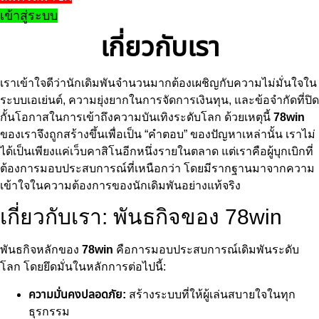
เข้าสู่ระบบ
เกี่ยวกับเรา
เราเข้าใจดีว่านักเดิมพันจำนวนมากต้องเผชิญกับความไม่มั่นใจใน
ระบบเอเย่นต์, ความยุ่งยากในการจัดการเงินทุน, และข้อจำกัดที่ปิด
กั้นโอกาสในการเข้าถึงความบันเทิงระดับโลก ด้วยเหตุนี้
78win
ของเราจึงถูกสร้างขึ้นเพื่อเป็น “คำตอบ” ของปัญหาเหล่านั้น เราไม่
ได้เป็นเพียงแค่เว็บคาสิโนอีกหนึ่งรายในตลาด แต่เราคือผู้บุกเบิกที่
ต้องการมอบประสบการณ์ที่เหนือกว่า โดยมีรากฐานมาจากความ
เข้าใจในความต้องการของนักเดิมพันอย่างแท้จริง
เกี่ยวกับเรา: พันธกิจของ 78win
พันธกิจหลักของ
78win
คือการมอบประสบการณ์เดิมพันระดับ
โลก โดยยึดมั่นในหลักการต่อไปนี้:
ความมั่นคงปลอดภัย:
สร้างระบบที่ให้ผู้เล่นสบายใจในทุก
ธุรกรรม