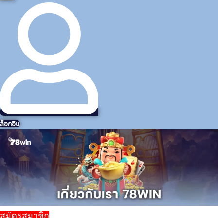
ล็อกอิน
สมัครสมาชิก