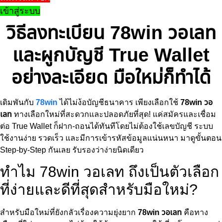
เข้าสู่ระบบ
วิธีลงทะเบียน 78win วอเลท
และผูกบัญชี True Wallet
อย่างละเอียด มือใหม่ก็ทำได้
เดิมพันกับ
78win
ได้ไม่ง้อบัญชีธนาคาร เพียงเลือกใช้
78win วอ
เลท
ทางเลือกใหม่ที่สะดวกและปลอดภัยที่สุด! แค่สมัครและเชื่อม
ต่อ True Wallet ก็ฝาก-ถอนได้ทันทีโดยไม่ต้องใช้เลขบัญชี ระบบ
ใช้งานง่าย รวดเร็ว และมีการเข้ารหัสข้อมูลแน่นหนา มาดูขั้นตอน
Step-by-Step กันเลย รับรองว่าง่ายนิดเดียว
ทำไม 78win วอเลท ถึงเป็นตัวเลือก
ที่ง่ายและดีที่สุดสำหรับมือใหม่?
สำหรับมือใหม่ที่ยังกลัวเรื่องความยุ่งยาก
78win
วอเลท
คือทาง