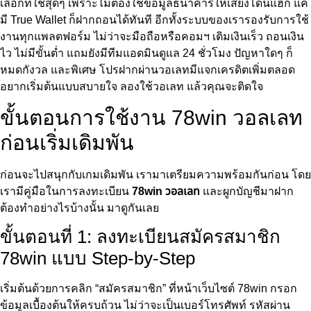
เลือกที่ใช่สุดๆ เพราะไม่ต้องใช้ข้อมูลธนาคารให้เสี่ยงโดนแฮก แค่
มี True Wallet ก็ฝากถอนได้ทันที อีกทั้งระบบของเรารองรับการใช้
งานทุกแพลตฟอร์ม ไม่ว่าจะมือถือหรือคอมฯ เติมเงินเร็ว ถอนเงิน
ไว ไม่มีขั้นต่ำ แถมยังมีทีมแอดมินดูแล 24 ชั่วโมง ปัญหาใดๆ ก็
หมดกังวล และพิเศษ โปรฝากผ่านวอเลทมีแจกเครดิตเพิ่มตลอด
อยากเริ่มต้นแบบสบายใจ ลองใช้วอเลท แล้วคุณจะติดใจ
ขั้นตอนการใช้งาน 78win วอลเลท
ก่อนเริ่มเดิมพัน
ก่อนจะไปสนุกกับเกมเดิมพัน เรามาเตรียมความพร้อมกันก่อน โดย
เรามีคู่มือในการลงทะเบียน
78win
วอลเลท
และผูกบัญชีมาฝาก
ต้องทำอย่างไรบ้างนั้น มาดูกันเลย
ขั้นตอนที่ 1: ลงทะเบียนสมัครสมาชิก
78win แบบ Step-by-Step
เริ่มต้นด้วยการคลิก “สมัครสมาชิก” ที่หน้าเว็บไซต์ 78win กรอก
ข้อมูลเบื้องต้นให้ครบถ้วน ไม่ว่าจะเป็นเบอร์โทรศัพท์ รหัสผ่าน