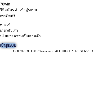
78win
วิธีสมัคร & เข้าสู่ระบบ
เครดิตฟรี
ทางเข้า
เกี่ยวกับเรา
นโยบายความเป็นส่วนตัว
เข้าสู่ระบบ
COPYRIGHT © 78winz.vip | ALL RIGHTS RESERVED