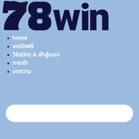
Skip
to
content
home
เครดิตฟรี
วิธีสมัคร & เข้าสู่ระบบ
ทางเข้า
บทความ