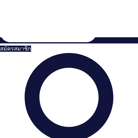
สมัครสมาชิก