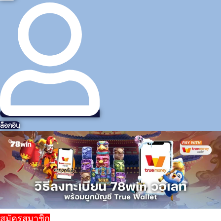
ล็อกอิน
สมัครสมาชิก